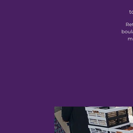
t
Re
boul
ma