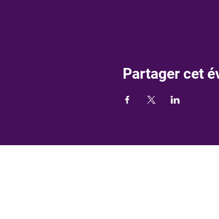
Partager cet 
"AS
Nous rejoindre!