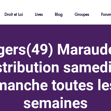
Droit et Loi
Lives
Blog
Groupes
Foru
gers(49) Maraude
stribution samedi
manche toutes le
semaines