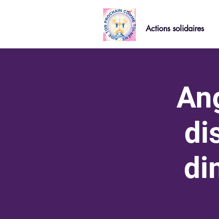
Actions solidaires
An
di
di