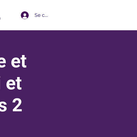
Se connecter
m
 et
 et
s 2