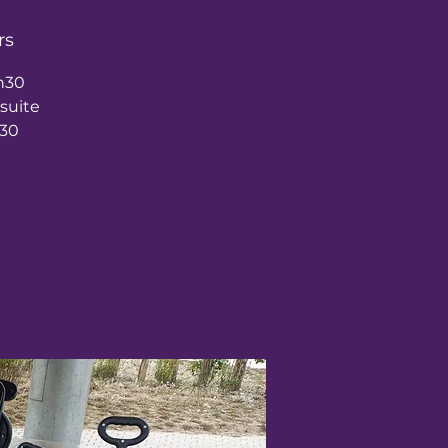
rs
h30
suite
h30