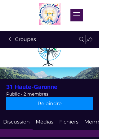
Groupes
31 Haute-Garonne
Public
·
2 membres
Rejoindre
Discussion
Médias
Fichiers
Membres