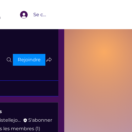
Se connecter
m
Rejoindre
s
christellejovial
S'abonner
lejovial
us les membres (1)