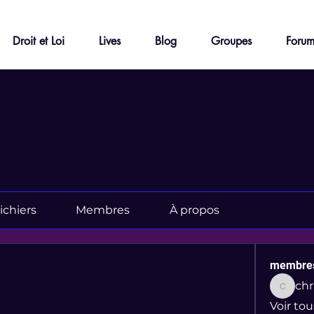
Droit et Loi
Lives
Blog
Groupes
Foru
ichiers
Membres
À propos
membre
christel
Voir to