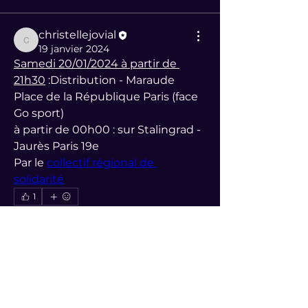
christellejovial
christellejovial
19 janvier 2024
Samedi 20/01/2024 à partir de 
21h30
 :Distribution - Maraude 
Place de la République Paris (face 
Go sport) 
à partir de 00h00 : sur Stalingrad - 
Jaurès Paris 19e
Par le 
collectif régional de 
solidarité
1
1
0
christellejovial
À propos
christellejovial
10 janvier 2024
Bienvenue dans le groupe ! Vous
Distribution de repas chauds le 
pouvez communiquer avec d'au
...
samedi à partir de 21h30 sur la 
Lire plus