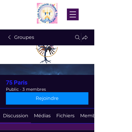
Groupes
75 Paris
Public
·
3 membres
Rejoindre
Discussion
Médias
Fichiers
Membres