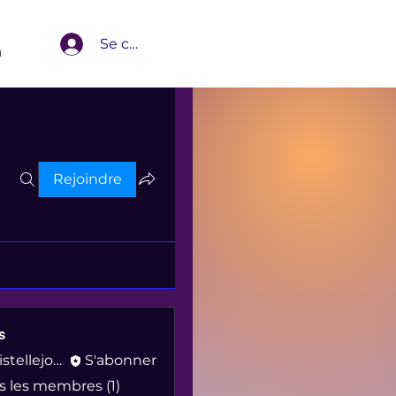
Se connecter
m
Rejoindre
s
christellejovial
S'abonner
lejovial
us les membres (1)