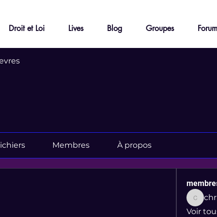
Droit et Loi
Lives
Blog
Groupes
Foru
evres
ichiers
Membres
À propos
membre
christel
Voir to