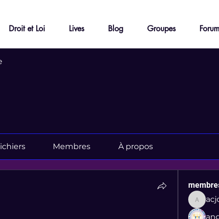
Droit et Loi
Lives
Blog
Groupes
Foru
e
ichiers
Membres
À propos
membre
ac
acjd.d