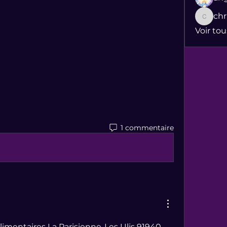
christel
Voir to
1 commentaire
limentaires La Parisienne-Les Ulis 91940