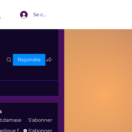
Se connecter
m
Rejoindre
s
jd.damase
S'abonner
amase
angelique faucheux
S'abonner