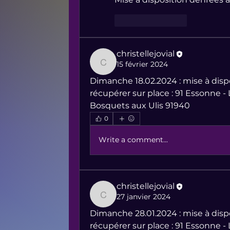
Like
Reply
christellejovial
15 février 2024
christellejovial
Dimanche 18.02.2024 : mise à dispo
récupérer sur place : 91 Essonne - 
Bosquets aux Ulis 91940
0
Write a comment...
christellejovial
27 janvier 2024
christellejovial
Dimanche 28.01.2024 : mise à dispo
récupérer sur place : 91 Essonne - 