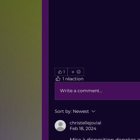
1
1 réaction
Write a comment...
Sort by:
Newest
christellejovial
Feb 18, 2024
Mise à disposition denrées a