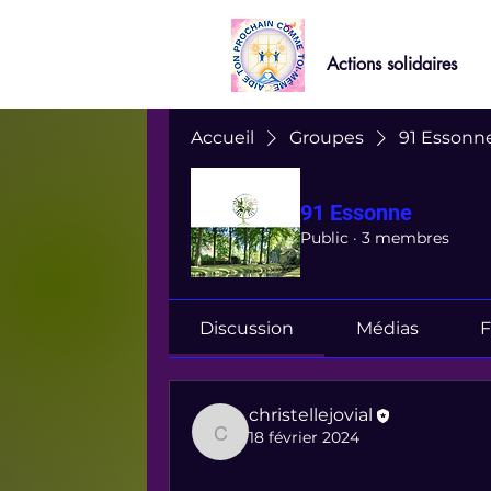
Actions solidaires
Accueil
Groupes
91 Essonn
91 Essonne
Public
·
3 membres
Discussion
Médias
F
christellejovial
18 février 2024
christellejovial