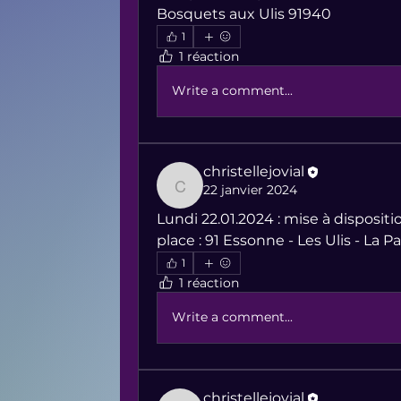
Bosquets aux Ulis 91940
1
1 réaction
Write a comment...
christellejovial
22 janvier 2024
christellejovial
Lundi 22.01.2024 : mise à disposit
place : 91 Essonne - Les Ulis - La P
1
1 réaction
Write a comment...
christellejovial