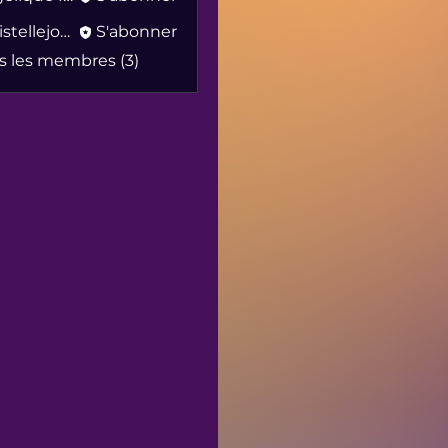
christellejovial
S'abonner
lejovial
us les membres (3)