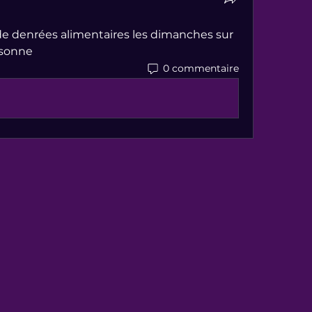
 de denrées alimentaires les dimanches sur 
ssonne
0 commentaire